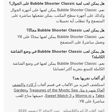
هل يمكن لعب لعبة Bubble Shooter Classic على الجوال؟
نعم، Bubble Shooter Classic يمكن لعبها على أجهزة الجوال
وكذلك على أجهزة سطح المكتب. يمكن تشغيلها مباشرة على
المتصفح ولا تتطلب أية تحميلات
هل يمكن لعب Bubble Shooter Classic مجانًا؟
نعم، Bubble Shooter Classic يمكن لعبها مجانًا على Y8
وتعمل مباشرةً على المتصفح
هل يمكن لعب Bubble Shooter Classic في وضع الشاشة
الكاملة؟
نعم، Bubble Shooter Classic يمكن لعبها في وضع الشاشة
الكاملة للتمتع بتجربة أكثر انغماسًا
أي ألعاب نجربها بعد؟
استكشف المزيد من الألعاب في قسم ألعاب
أركاد> واكتشف
ألعابًا شهيرة مثل
Treasures of the Mystic Sea
و
Garden
Tales
و
Worms io
و
Sweet Match 3
، جميعها متاح للعب
مباشرةً على Y8.
الفئة
ألعاب الأركيد والكلاسيكية
تمت الإضافة
17 ديسمبر 2020