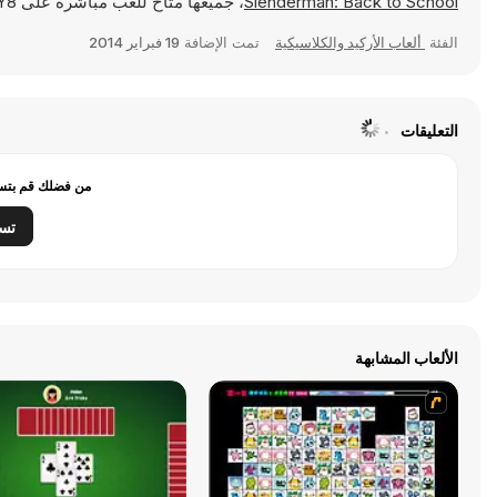
Slenderman: Back to School
، جميعها متاح للعب مباشرةً على Y8.
الفئة
ألعاب الأركيد والكلاسيكية
تمت الإضافة
19 فبراير 2014
التعليقات
من فضلك قم بتسج
تس
الألعاب المشابهة