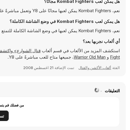
هل يمكن لعب Kombat Fighters مجانًا؟
نعم، Kombat Fighters يمكن لعبها مجانًا على Y8 وتعمل مباشرةً على المتصفح
هل يمكن لعب Kombat Fighters في وضع الشاشة الكاملة؟
نعم، Kombat Fighters يمكن لعبها في وضع الشاشة الكاملة للتمتع بتجربة أكثر انغماسًا
أي ألعاب نجربها بعد؟
استكشف المزيد من الألعاب في قسم ألعاب
قتال الشوارع> واكتشف ألعابًا شهيرة مثل
Fight
و
Warrior Old Man
، جميعها متاح للعب مباشرةً على Y8.
الفئة
ألعاب الأكشن والقتال
تمت الإضافة
21 اغسطس 2008
التعليقات
من فضلك قم بتسج
تس