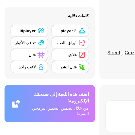
كلمات دلالية
Local Multiplayer
2 player
أوراق اللعب
تعاقب الأدوار
Craz
و
Street
فلاش
قتال
قتال الشوارع
لاعب واحد
اضف هذه اللعبة إلى صفحتك
الإلكترونية!
من خلال تضمين السطر البرمجي
البسيط