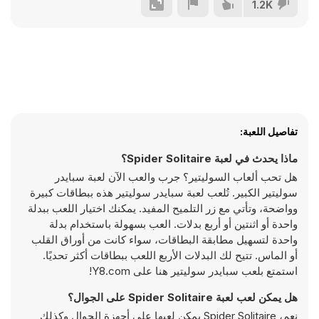
1.2K
تفاصيل اللعبة:
ماذا يحدث في لعبة Spider Solitaire؟
هل تحب ألعاب السوليتير؟ جرب والعب الآن لعبة سبايدر
سوليتير الكبير. تُلعب لعبة سبايدر سوليتير هذه ببطاقات كبيرة
وواضحة، وتأتي مع زر التلميح المفيد. يمكنك اختيار اللعب ببدلة
واحدة أو اثنتين أو أربع بدلات. العب بسهولة باستخدام بدلة
واحدة لتسهيل مطابقة البطاقات، سواء كانت من أوراق القلب
أو الماس. تتيح لك البدلات الأربع اللعب ببطاقات أكثر تحديًا.
استمتع بلعب سبايدر سوليتير هنا على Y8.com!
هل يمكن لعب لعبة Spider Solitaire على الجوال؟
نعم، Spider Solitaire يمكن لعبها على أجهزة الجوال وكذلك