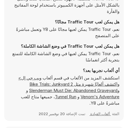
بالشكل الأمثل على أجهزة الكمبيوتر باستخدام لوحة المفاتيح
والفأرة
هل يمكن لعب Traffic Tour مجانًا؟
نعم، Traffic Tour يمكن لعبها مجانًا على Y8 وتعمل مباشرةً
على المتصفح
هل يمكن لعب Traffic Tour في وضع الشاشة الكاملة؟
نعم، Traffic Tour يمكن لعبها في وضع الشاشة الكاملة للتمتع
بتجربة أكثر انغماسًا
أي ألعاب نجربها بعد؟
استكشف المزيد من الألعاب في قسم ألعاب
ويب جي إل>
واكتشف ألعابًا شهيرة مثل
Bike Trials: Junkyard 2
و
Slenderman Must Die: Abandoned Graveyard
و
Venom's Adventure
و
Tunnel Run
، جميعها متاح للعب
مباشرةً على Y8.
الفئة
ألعاب القيادة
تمت الإضافة
20 نوفمبر 2022