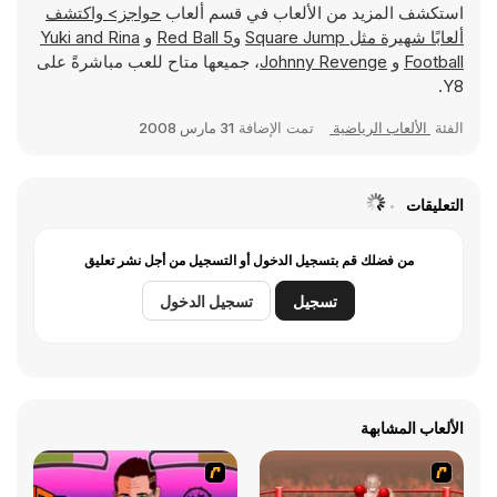
استكشف المزيد من الألعاب في قسم ألعاب
حواجز> واكتشف
ألعابًا شهيرة مثل
Square Jump
و
Red Ball 5
و
Yuki and Rina
Football
و
Johnny Revenge
، جميعها متاح للعب مباشرةً على
Y8.
الفئة
الألعاب الرياضية
تمت الإضافة
31 مارس 2008
التعليقات
من فضلك قم بتسجيل الدخول أو التسجيل من أجل نشر تعليق
تسجيل
تسجيل الدخول
الألعاب المشابهة