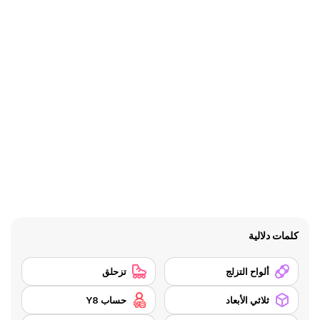
كلمات دلالية
ألواح التزلج
تزحلق
ثلاثي الأبعاد
حساب Y8