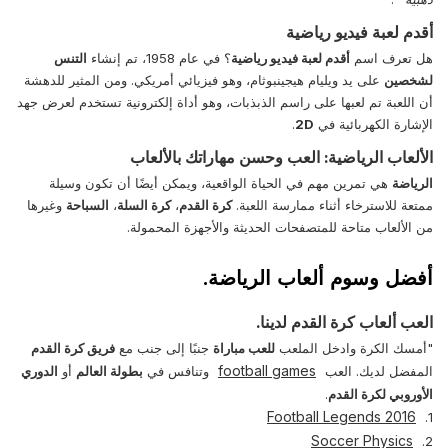
أقدم لعبة فيديو رياضية
هل تعرف اسم
أقدم لعبة فيديو رياضية
؟ في عام 1958، تم إنشاء
التنس
لشخصين
على يد ويليام هيجينبوثام، وهو فيزيائي أمريكي. ومن المثير للدهشة
أن اللعبة تم لعبها على راسم الذبذبات، وهو أداة إلكترونية تستخدم لعرض جهد
الإشارة الكهربائية في
2D
.
الألعاب الرياضية: العب وحسن مهاراتك بالألعاب
الرياضة
هي تمرين مهم في الحياة الواقعية، ويمكن أيضًا أن تكون وسيلة
ممتعة للاسترخاء أثناء ممارسة اللعبة.
كرة القدم
،
كرة السلة
،
السباحة
وغيرها
من الألعاب متاحة للمتصفحات الحديثة والأجهزة المحمولة.
أفضل وسوم ألعاب الرياضة.
العب ألعاب كرة القدم لدينا.
"أمسك الكرة وادخل الملعب
للعب مباراة
جنبًا إلى جنب مع
فريق كرة القدم
football games
المفضل لديك. العب
وتنافس في
بطولة العالم
أو
الدوري
الأوروبي لكرة القدم
.
Football Legends 2016
1.
Soccer Physics
2.