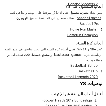
Penalty Shooters 2
3.
ألعاب البيسبول على Y8
ليس لديك
مضرب بيسبول
حتى الآن؟ زُر موقعنا على الويب وابدأ في لعب
baseball games
! هناك، ستحتاج إلى المنافسة لتحقيق
الهوم رن
Baseball Pro
1.
Home Run Master
2.
Homerun Champion
3.
ألعاب كرة السلة.
"تعد NBA و WNBA أفضل أصنام كرة السلة التي يجب متابعتها في هذه اللعبة
basketball games
الرياضية. جرب
واستمتع بتسجيل ثلاث تسديدات من
مسافة بعيدة.
Basketball School
1.
Basketball Io
2.
Basketball Legends 2020
3.
توصيات Y8
أفضل ألعاب الرياضة عبر الإنترنت.
Football Heads 2019 Bundesliga
Soccer Euro Cup 2021 edition