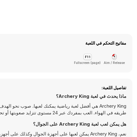
مفاتيح التحكم في اللعبة
Fullscreen (page)
Aim / Release
تفاصيل اللعبة:
ماذا يحدث في لعبة Archery King؟
Archery King هي أفضل لعبة رياضية يمكنك لعبها. صوب نح
طريقه في الهواء. العب بمفردك عبر 24 مستوى تتزايد صعوبتها أو تحدى صديقًا لترى من يملك تسديدة أفضل. استمتع بلعب هذه اللعبة فقط على y8.com
هل يمكن لعب لعبة Archery King على الجوال؟
نعم، Archery King يمكن لعبها على أجهزة الجوال وكذلك على أجهزة سطح المكتب. يمكن تشغيلها مباشرة على المتصفح ولا تتطلب أية تحميلات