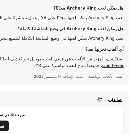
هل يمكن لعب Archery King مجانًا؟
نعم، Archery King يمكن لعبها مجانًا على Y8 وتعمل مباشرةً على المتصفح
هل يمكن لعب Archery King في وضع الشاشة الكاملة؟
نعم، Archery King يمكن لعبها في وضع الشاشة الكاملة للتمتع بتجربة أكثر انغماسًا
أي ألعاب نجربها بعد؟
استكشف المزيد من الألعاب في قسم ألعاب
موبايل> واكتشف ألعابًا شهيرة مثل
Cup Fever
، جميعها متاح للعب مباشرةً على Y8.
الفئة
الألعاب الرياضية
تمت الإضافة
17 ديسمبر 2022
التعليقات
من فضلك قم بتسج
تس