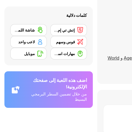
كلمات دلالية
إتش تي إم إل 5
شاشة اللمس
قوس وسهم
لاعب واحد
مهارات استخدام الفأرة
موبايل
Age
و
World
اضف هذه اللعبة إلى صفحتك
الإلكترونية!
من خلال تضمين السطر البرمجي
البسيط