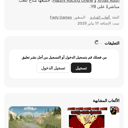
Xmas Rush
و
Happy Racing Online
، جميعها متاح للعب
مباشرةً على Y8.
الفئة
ألعاب القيادة
المطور:
Fady Games
تمت الإضافة
17 يناير 2025
التعليقات
من فضلك قم بتسجيل الدخول أو التسجيل من أجل نشر تعليق
تسجيل
تسجيل الدخول
الألعاب المشابهة