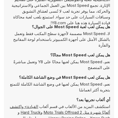
الإثارة. تجمع Most Speed بين العمل الجماعي والاستراتيجية
والحركة، مما يوفر تجربة لعب لا تُنسى لعشاق التشويق
وسباقات السيارات على حد سواء. استمتع بلعب لعبة محاكاة
قيادة السيارة هذه هنا على Y8.com!
هل يمكن لعب لعبة Most Speed على الجوال؟
لا، Most Speed مصممة لأجهزة سطح المكتب فقط وتعمل
بالشكل الأمثل على أجهزة الكمبيوتر باستخدام لوحة المفاتيح
والفأرة
هل يمكن لعب Most Speed مجانًا؟
نعم، Most Speed يمكن لعبها مجانًا على Y8 وتعمل مباشرةً
على المتصفح
هل يمكن لعب Most Speed في وضع الشاشة الكاملة؟
نعم، Most Speed يمكن لعبها في وضع الشاشة الكاملة للتمتع
بتجربة أكثر انغماسًا
أي ألعاب نجربها بعد؟
استكشف المزيد من الألعاب في قسم ألعاب
القيادة> واكتشف
ألعابًا شهيرة مثل
Moto Trials Offroad 2
و
Hard Truck
و