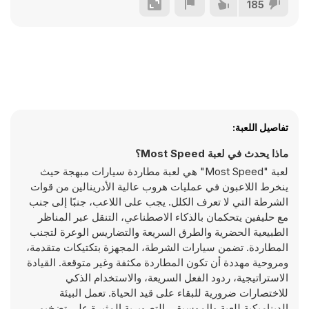
185
تفاصيل اللعبة:
ماذا يحدث في لعبة Most Speed؟
لعبة "Most Speed" هي لعبة مطاردة سيارات مبهجة حيث
ينخرط اللاعبون في عمليات هروب عالية الأدرينالين من قوات
الشرطة التي لا تعرف الكلل. يجب على اللاعب، جنبًا إلى جنب
مع حليفين يتحكمان بالذكاء الاصطناعي، التنقل عبر المناظر
الطبيعية الحضرية والطرق السريعة والتضاريس الوعرة لتجنب
المطاردة. تضمن سيارات الشرطة، المجهزة بتكتيكات متقدمة،
ومروحية مهددة أن تكون المطاردة مكثفة وغير متوقعة. القيادة
الاستراتيجية، ردود الفعل السريعة، والاستخدام الذكي
للاختصارات ضرورية للبقاء على قيد الحياة. تعمل البيئة
الديناميكية للعبة والموسيقى التصويرية المثيرة على تضخيم