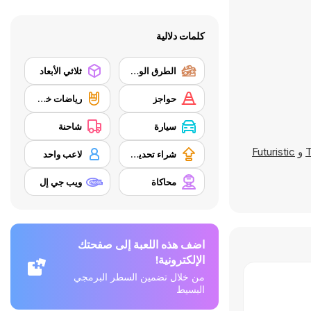
كلمات دلالية
الطرق الوعرة
ثلاثي الأبعاد
حواجز
رياضات خطرة
سيارة
شاحنة
T
و
Futuristic
شراء تحديث المعدات
لاعب واحد
محاكاة
ويب جي إل
اضف هذه اللعبة إلى صفحتك
الإلكترونية!
من خلال تضمين السطر البرمجي
البسيط