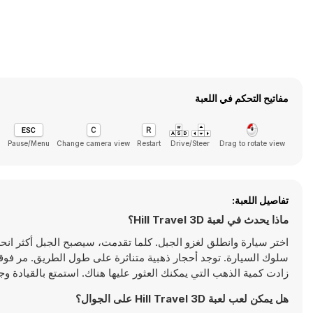
مفاتيح التحكم في اللعبة
)
Pause/Menu
Change camera view
Restart
Drive/Steer
Drag to rotate view
تفاصيل اللعبة:
ماذا يحدث في لعبة Hill Travel 3D؟
اختر سيارة وانطلق لغزو الجبل. كلما تقدمت، سيصبح الجبل أكثر انحد
سلوك السيارة. توجد أحجار ذهبية متناثرة على طول الطريق. مر فو
زادت كمية الذهب التي يمكنك العثور عليها هناك. استمتع بالقيادة وجمع ا
هل يمكن لعب لعبة Hill Travel 3D على الجوال؟