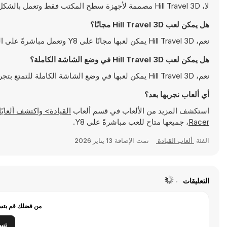
لا، Hill Travel 3D مصممة لأجهزة سطح المكتب فقط وتعمل بالشكل الأمثل على أجهزة الكمبيوتر باستخدام لوحة المفاتيح والفأرة
هل يمكن لعب Hill Travel 3D مجانًا؟
نعم، Hill Travel 3D يمكن لعبها مجانًا على Y8 وتعمل مباشرةً على المتصفح
هل يمكن لعب Hill Travel 3D في وضع الشاشة الكاملة؟
نعم، Hill Travel 3D يمكن لعبها في وضع الشاشة الكاملة للتمتع بتجربة أكثر انغماسًا
أي ألعاب نجربها بعد؟
استكشف المزيد من الألعاب في قسم ألعاب
القيادة> واكتشف ألعابًا شهيرة مثل
Racer
، جميعها متاح للعب مباشرةً على Y8.
الفئة
ألعاب القيادة
تمت الإضافة
13 يناير 2026
التعليقات
من فضلك قم بتسج
تس