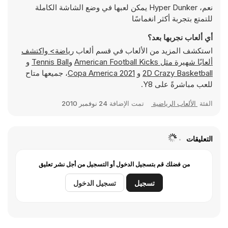
نعم، Hyper Dunker يمكن لعبها في وضع الشاشة الكاملة
للتمتع بتجربة أكثر انغماسًا
أي ألعاب نجربها بعد؟
استكشف المزيد من الألعاب في قسم ألعاب
رياضة> واكتشف
ألعابًا شهيرة مثل
American Football Kicks
و
Tennis Ball
و
2D Crazy Basketball
و
Copa America 2021
، جميعها متاح
للعب مباشرةً على Y8.
الفئة
الألعاب الرياضية
تمت الإضافة
24 نوفمبر 2010
التعليقات
من فضلك قم بتسجيل الدخول أو التسجيل من أجل نشر تعليق
تسجيل
تسجيل الدخول