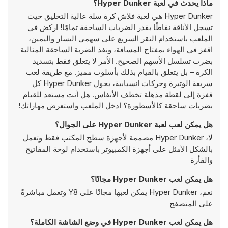
ماذا يحدث في لعبة Hyper Dunker؟
Hyper Dunker هي لعبة فلاش كرة سلة عالية التحليق حيث
تسجل الأناقة نقاطًا بقدر الضربات الساحقة تمامًا! اركض في
الملعب باستخدام النقر السريع على سهمي اليسار واليمين،
اقفز في الهواء بمفتاح المسافة، ونفذ الضربة الساحقة المثالية
بضرب تسلسل الأسهم الصحيح. الأمر لا يتعلق فقط بتسديد
الكرة – بل يتعلق بالقيام بذلك بأسلوب مميز. مع طريقة لعب
سريعة الوتيرة وحركات انسيابية، يحول Hyper Dunker كل
قفزة إلى لقطة مذهلة تخطف الأنفاس. هل أنت مستعد للقيام
بضربات ساحقة كالأسطورة؟ ادخل الملعب واستعرض مهاراتك!
هل يمكن لعب لعبة Hyper Dunker على الجوال؟
لا، Hyper Dunker مصممة لأجهزة سطح المكتب فقط وتعمل
بالشكل الأمثل على أجهزة الكمبيوتر باستخدام لوحة المفاتيح
والفأرة
هل يمكن لعب Hyper Dunker مجانًا؟
نعم، Hyper Dunker يمكن لعبها مجانًا على Y8 وتعمل مباشرةً
على المتصفح
هل يمكن لعب Hyper Dunker في وضع الشاشة الكاملة؟