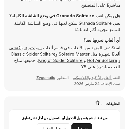
مباشرةً على المتصفح
هل يمكن لعب Granada Solitaire في وضع الشاشة الكاملة؟
نعم، Granada Solitaire يمكن لعبها في وضع الشاشة الكاملة
للتمتع بتجربة أكثر انغماسًا
أي ألعاب نجربها بعد؟
استكشف المزيد من الألعاب في قسم ألعاب
سوليتير> واكتشف
ألعابًا شهيرة مثل
Solitaire Master
و
Classic Spider Solitaire
و
Hot Air Solitaire
و
King of Spider Solitaire
، جميعها متاح
للعب مباشرةً على Y8.
الفئة
ألعاب الأركيد والكلاسيكية
المطور:
Zygomatic
تمت الإضافة
24 مارس 2026
التعليقات
من فضلك قم بتسجيل الدخول أو التسجيل من أجل نشر تعليق
تسجيل
تسجيل الدخول