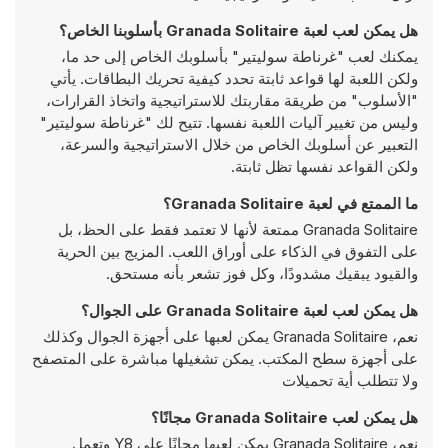
هل يمكن لعب لعبة Granada Solitaire بأسلوبنا الخاص؟
يمكنك لعب "غرناطة سوليتير" بأسلوبك الخاص إلى حد ما،
ولكن اللعبة لها قواعد ثابتة تحدد كيفية تحريك البطاقات. يأتي
"الأسلوب" من طريقة مقاربتك للاستراتيجية واتخاذ القرارات،
وليس من تغيير آليات اللعبة نفسها. تتيح لك "غرناطة سوليتير"
التعبير عن أسلوبك الخاص من خلال الاستراتيجية والسرعة،
ولكن القواعد نفسها تظل ثابتة.
ما الممتع في لعبة Granada Solitaire؟
Granada Solitaire ممتعة لأنها لا تعتمد فقط على الحظ، بل
على التفوق في الذكاء على أوراق اللعب. المزيج بين الحرية
والقيود يبقيك مشدودًا، وكل فوز تشعر بأنه مستحق.
هل يمكن لعب لعبة Granada Solitaire على الجوال؟
نعم، Granada Solitaire يمكن لعبها على أجهزة الجوال وكذلك
على أجهزة سطح المكتب. يمكن تشغيلها مباشرة على المتصفح
ولا تتطلب أية تحميلات
هل يمكن لعب Granada Solitaire مجانًا؟
نعم، Granada Solitaire يمكن لعبها مجانًا على Y8 وتعمل