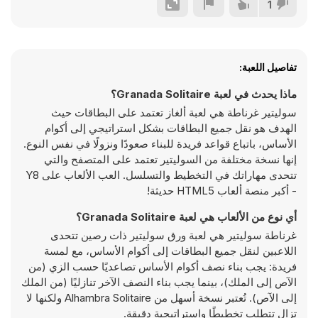
1
تفاصيل اللعبة:
ماذا يحدث في لعبة Granada Solitaire؟
سوليتير غرناطة هي لعبة ألغاز تعتمد على البطاقات حيث
الهدف هو نقل جميع البطاقات بشكل استراتيجي إلى أكوام
الأساس، باتباع قواعد فريدة للبناء صعودًا ونزولًا في نفس النوع.
إنها نسخة مختلفة من السوليتير تعتمد على المتصفح والتي
تتحدى مهاراتك في التخطيط والتسلسل. العب الألعاب على Y8
- أكبر منصة ألعاب HTML5 حديثة!
أي نوع من الألعاب هي لعبة Granada Solitaire؟
غرناطة سوليتير هي لعبة ورق سوليتير ذات رصين تتحدى
اللاعبين لنقل جميع البطاقات إلى أكوام الأساس، مع لمسة
فريدة: يجب بناء نصف أكوام الأساس تصاعديًا حسب الزي (من
الآص إلى الملك)، بينما يجب بناء النصف الآخر تنازليًا (من الملك
إلى الآص). تُعتبر نسخة أسهل من Alhambra Solitaire ولكنها لا
تزال تتطلب تخطيطًا واستراتيجية دقيقة.