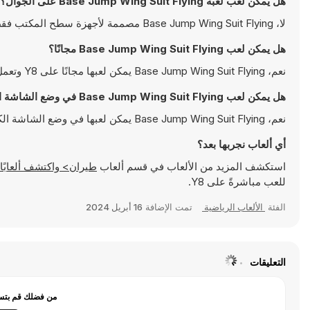
هل يمكن لعب لعبة Base Jump Wing Suit Flying على الجوال؟
لا، Base Jump Wing Suit Flying مصممة لأجهزة سطح المكتب فقط وتعمل بالشكل الأمثل على أجهزة الكمبيوتر باستخدام لوحة المفاتيح والفأرة
هل يمكن لعب Base Jump Wing Suit Flying مجانًا؟
نعم، Base Jump Wing Suit Flying يمكن لعبها مجانًا على Y8 وتعمل مباشرةً على المتصفح
هل يمكن لعب Base Jump Wing Suit Flying في وضع الشاشة الكاملة؟
نعم، Base Jump Wing Suit Flying يمكن لعبها في وضع الشاشة الكاملة للتمتع بتجربة أكثر انغماسًا
أي ألعاب نجربها بعد؟
استكشف المزيد من الألعاب في قسم ألعاب
طيران> واكتشف ألعابًا شهيرة مثل
للعب مباشرةً على Y8.
الفئة
الألعاب الرياضية
تمت الإضافة
16 أبريل 2024
التعليقات
من فضلك قم بتسج