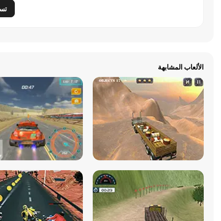
تس
الألعاب المشابهة