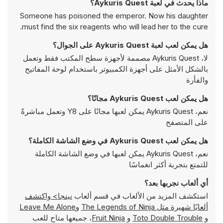
ماذا يحدث في لعبة Aykuris Quest؟
Someone has poisoned the emperor. Now his daughter
must find the six reagents who will lead her to the cure.
هل يمكن لعب لعبة Aykuris Quest على الجوال؟
لا، Aykuris Quest مصممة لأجهزة سطح المكتب فقط وتعمل
بالشكل الأمثل على أجهزة الكمبيوتر باستخدام لوحة المفاتيح
والفأرة
هل يمكن لعب Aykuris Quest مجانًا؟
نعم، Aykuris Quest يمكن لعبها مجانًا على Y8 وتعمل مباشرةً
على المتصفح
هل يمكن لعب Aykuris Quest في وضع الشاشة الكاملة؟
نعم، Aykuris Quest يمكن لعبها في وضع الشاشة الكاملة
للتمتع بتجربة أكثر انغماسًا
أي ألعاب نجربها بعد؟
استكشف المزيد من الألعاب في قسم ألعاب
نينجا> واكتشف
ألعابًا شهيرة مثل
The Legends of Ninja
و
Leave Me Alone
و
Toto Double Trouble
و
Fruit Ninja
، جميعها متاح للعب