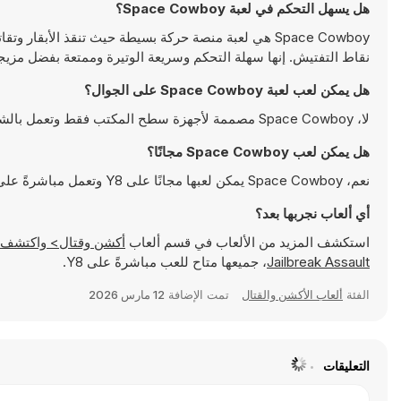
هل يسهل التحكم في لعبة Space Cowboy؟
Space Cowboy هي لعبة منصة حركة بسيطة حيث تنقذ الأبق
نقاط التفتيش. إنها سهلة التحكم وسريعة الوتيرة وممتعة بفضل مزيجه
هل يمكن لعب لعبة Space Cowboy على الجوال؟
لا، Space Cowboy مصممة لأجهزة سطح المكتب فقط وتعمل بالشكل الأمثل على أجهزة الكمبيوتر باستخدام لوحة المفاتيح والفأرة
هل يمكن لعب Space Cowboy مجانًا؟
نعم، Space Cowboy يمكن لعبها مجانًا على Y8 وتعمل مباشرةً على المتصفح
أي ألعاب نجربها بعد؟
استكشف المزيد من الألعاب في قسم ألعاب
أكشن وقتال> واكتشف ألعابًا شهيرة مثل
Jailbreak Assault
، جميعها متاح للعب مباشرةً على Y8.
الفئة
ألعاب الأكشن والقتال
تمت الإضافة
12 مارس 2026
التعليقات