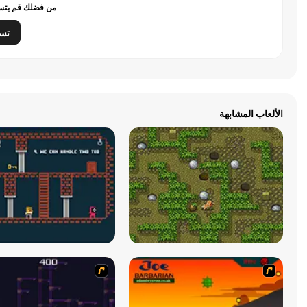
من فضلك قم بتسج
تس
الألعاب المشابهة