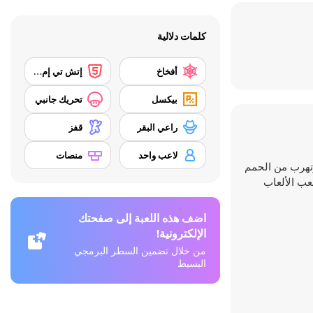
كلمات دلالية
أفخاخ
إتش تي إم إل 5
بيكسل
تحريك جانبي
راعي البقر
قفز
لاعب واحد
منصات
 وتهرب من الحمم
عب الألعاب
اضف هذه اللعبة إلى صفحتك
الإلكترونية!
من خلال تضمين السطر البرمجي
البسيط