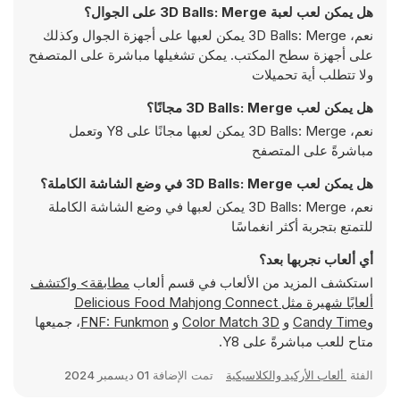
هل يمكن لعب لعبة 3D Balls: Merge على الجوال؟
نعم، 3D Balls: Merge يمكن لعبها على أجهزة الجوال وكذلك
على أجهزة سطح المكتب. يمكن تشغيلها مباشرة على المتصفح
ولا تتطلب أية تحميلات
هل يمكن لعب 3D Balls: Merge مجانًا؟
نعم، 3D Balls: Merge يمكن لعبها مجانًا على Y8 وتعمل
مباشرةً على المتصفح
هل يمكن لعب 3D Balls: Merge في وضع الشاشة الكاملة؟
نعم، 3D Balls: Merge يمكن لعبها في وضع الشاشة الكاملة
للتمتع بتجربة أكثر انغماسًا
أي ألعاب نجربها بعد؟
استكشف المزيد من الألعاب في قسم ألعاب
مطابقة> واكتشف
ألعابًا شهيرة مثل
Delicious Food Mahjong Connect
و
Candy Time
و
Color Match 3D
و
FNF: Funkmon
، جميعها
متاح للعب مباشرةً على Y8.
الفئة
ألعاب الأركيد والكلاسيكية
تمت الإضافة
01 ديسمبر 2024