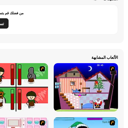
من فضلك قم بتسج
تس
الألعاب المشابهة