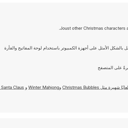
Joust other Christmas characters a
Christmas Bubbles
و
Winter Mahjong
و
 Santa Claus