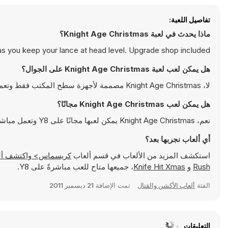
تفاصيل اللعبة:
ماذا يحدث في لعبة Knight Age Christmas؟
s you keep your lance at head level. Upgrade shop included.
هل يمكن لعب لعبة Knight Age Christmas على الجوال؟
لا، Knight Age Christmas مصممة لأجهزة سطح المكتب فقط وتعمل بالشكل الأمثل على أجهزة الكمبيوتر باستخدام لوحة المفاتيح والفأرة
هل يمكن لعب Knight Age Christmas مجانًا؟
نعم، Knight Age Christmas يمكن لعبها مجانًا على Y8 وتعمل مباشرةً على المتصفح
أي ألعاب نجربها بعد؟
استكشف المزيد من الألعاب في قسم ألعاب
كريسماس> واكتشف ألعابًا شهيرة مثل
Rush
و
Knife Hit Xmas
، جميعها متاح للعب مباشرةً على Y8.
الفئة
ألعاب الأكشن والقتال
تمت الإضافة
21 ديسمبر 2011
التعليقات