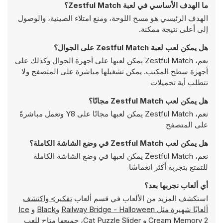
ما الهدف الأساسي في لعبة Zestful Match؟
الهدف الرئيسي هو مسح اللوحة، ومنع امتلاء الصينية، والوصول
إلى أعلى نتيجة ممكنة.
هل يمكن لعب لعبة Zestful Match على الجوال؟
نعم، Zestful Match يمكن لعبها على أجهزة الجوال وكذلك على
أجهزة سطح المكتب. يمكن تشغيلها مباشرة على المتصفح ولا
تتطلب أية تحميلات
هل يمكن لعب Zestful Match مجانًا؟
نعم، Zestful Match يمكن لعبها مجانًا على Y8 وتعمل مباشرةً
على المتصفح
هل يمكن لعب Zestful Match في وضع الشاشة الكاملة؟
نعم، Zestful Match يمكن لعبها في وضع الشاشة الكاملة
للتمتع بتجربة أكثر انغماسًا
أي ألعاب نجربها بعد؟
استكشف المزيد من الألعاب في قسم ألعاب
تفكير> واكتشف
ألعابًا شهيرة مثل
Railway Bridge - Нalloween
و
Black
و
Ice
Cream Memory 2
و
Cat Puzzle Slider
، جميعها متاح للعب