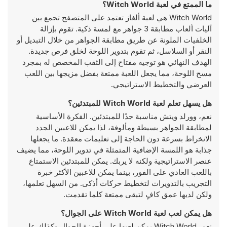
ما الممتع في لعبة Witch World؟
Witch World هي لعبة ألغاز تعتمد على المتصفح تجمع بين
آليات ألعاب مطابقة 3 جواهر مع لمسة ذكية. تقوم بإزالة
الخلفيات الملونة عن طريق مطابقة الجواهر من خلال التبديل أو
النقر أو السلاسل، ثم تقوم بتدوير اللوحة لخلق فرص جديدة.
الهدف النهائي هو توجيه مفتاح إلى الثقب المخصص له بمجرد
مسح اللوحة، مما يجعل اللعبة ممتعة بفضل مزيجها بين اللعب
العرضي والتخطيط الاستراتيجي.
هل يسهل تعلم لعبة Witch World للمبتدئين؟
نعم، وورلد ويتش مناسبة جدًا للمبتدئين. الفكرة الأساسية
لمطابقة الجواهر بسيطة ومألوفة، لذا يمكن للاعبين الجدد
الانخراط بسرعة دون الحاجة إلى تعليمات معقدة. ما يجعلها
جذابة هو اللمسة الإضافية المتمثلة في تدوير اللوحة، مما يضيف
عنصر الاستراتيجية ولكنه لا يربك. يمكن للمبتدئين الاستمتاع
باللعب العادي على الفور، بينما يمكن للاعبين الأكثر خبرة
التجريب بالتدويرات لتخطيط حركات أذكى. من السهل تعلمها،
ولكن لديها عمق كافٍ لتبقى ممتعة كلما تقدمت.
هل يمكن لعب لعبة Witch World على الجوال؟
نعم، Witch World يمكن لعبها على أجهزة الجوال وكذلك على