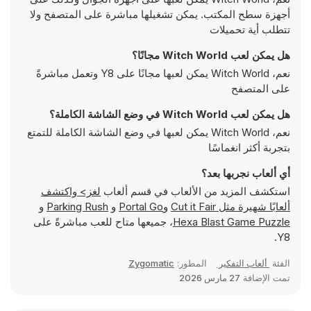
أجهزة سطح المكتب. يمكن تشغيلها مباشرة على المتصفح ولا
تتطلب أية تحميلات
هل يمكن لعب Witch World مجانًا؟
نعم، Witch World يمكن لعبها مجانًا على Y8 وتعمل مباشرةً
على المتصفح
هل يمكن لعب Witch World في وضع الشاشة الكاملة؟
نعم، Witch World يمكن لعبها في وضع الشاشة الكاملة للتمتع
بتجربة أكثر انغماسًا
أي ألعاب نجربها بعد؟
استكشف المزيد من الألعاب في قسم ألعاب
لغز> واكتشف
ألعابًا شهيرة مثل
Cut it Fair
و
Portal Go
و
Parking Rush
و
Hexa Blast Game Puzzle
، جميعها متاح للعب مباشرةً على
Y8.
الفئة
ألعاب التفكير
المطور:
Zygomatic
تمت الإضافة
27 مارس 2026