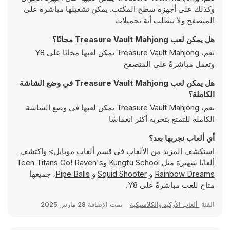
وكذلك على أجهزة سطح المكتب. يمكن تشغيلها مباشرة على
المتصفح ولا تتطلب أية تحميلات
هل يمكن لعب Treasure Vault Mahjong مجانًا؟
نعم، Treasure Vault Mahjong يمكن لعبها مجانًا على Y8
وتعمل مباشرةً على المتصفح
هل يمكن لعب Treasure Vault Mahjong في وضع الشاشة
الكاملة؟
نعم، Treasure Vault Mahjong يمكن لعبها في وضع الشاشة
الكاملة للتمتع بتجربة أكثر انغماسًا
أي ألعاب نجربها بعد؟
استكشف المزيد من الألعاب في قسم ألعاب
موبايل> واكتشف
ألعابًا شهيرة مثل
Kungfu School
و
Teen Titans Go! Raven's
Rainbow Dreams
و
Squid Shooter
و
Pipe Balls
، جميعها
متاح للعب مباشرةً على Y8.
الفئة
ألعاب الأركيد والكلاسيكية
تمت الإضافة
28 مارس 2025