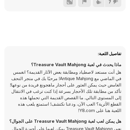
7
تفاصيل اللعبة:
ماذا يحدث في لعبة Treasure Vault Mahjong؟
هل أنت مستعد لاصطياد ومطابقة بعض الآثار القديمة؟ انغمس
في الماضي مع Antique Mahjong! مرحبًا بك في متجر التحف
الغامض حيث يمكن العثور على أحجار ماهجونغ فريدة من نوعها!
تأكد من مطابقة تلك الأحجار بسرعة إذا كنت ترغب في الانتقال
إلى المستوى التالي. ما القصص القديمة التي تحملها هذه
القطع الأثرية؟ العب الآن، ودعنا نكتشف! استمتع بلعب هذه
اللعبة هنا على Y8.com!
هل يمكن لعب لعبة Treasure Vault Mahjong على الجوال؟
نعم، Treasure Vault Mahjong يمكن لعبها على أجهزة الجوال