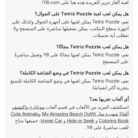
لعبة ألغاز تتريز الفريدة هذه هنا على Y8.com!
هل يمكن لعب لعبة Tetriz Puzzle على الجوال؟
نعم، Tetriz Puzzle يمكن لعبها على أجهزة الجوال وكذلك على
أجهزة سطح المكتب. يمكن تشغيلها مباشرة على المتصفح ولا
تتطلب أية تحميلات
هل يمكن لعب Tetriz Puzzle مجانًا؟
نعم، Tetriz Puzzle يمكن لعبها مجانًا على Y8 وتعمل مباشرةً
على المتصفح
هل يمكن لعب Tetriz Puzzle في وضع الشاشة الكاملة؟
نعم، Tetriz Puzzle يمكن لعبها في وضع الشاشة الكاملة للتمتع
بتجربة أكثر انغماسًا
أي ألعاب نجربها بعد؟
استكشف المزيد من الألعاب في قسم ألعاب
موبايل> واكتشف
ألعابًا شهيرة مثل
My Amazing Beach Outfit
و
Cute Animals
Coloring Book
و
Hide or Seek
و
Hyper Car
، جميعها متاح
للعب مباشرةً على Y8.