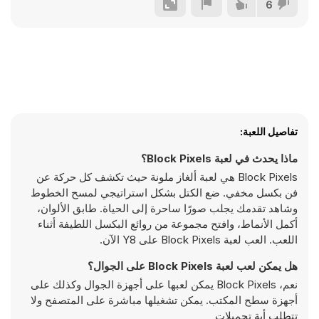
6
تفاصيل اللعبة:
ماذا يحدث في لعبة Block Pixels؟
Block Pixels هي لعبة ألغاز ملونة حيث تكشف كل حركة عن
فن بكسل مخفي. ضع الكتل بشكل استراتيجي لمسح الخطوط
وشاهد تقدمك يجلب صورًا ساحرة إلى الحياة. طابق الألوان،
أكمل الأنماط، وافتح مجموعة من روائع البكسل اللطيفة أثناء
اللعب. العب لعبة Block Pixels على Y8 الآن.
هل يمكن لعب لعبة Block Pixels على الجوال؟
نعم، Block Pixels يمكن لعبها على أجهزة الجوال وكذلك على
أجهزة سطح المكتب. يمكن تشغيلها مباشرة على المتصفح ولا
تتطلب أية تحميلات