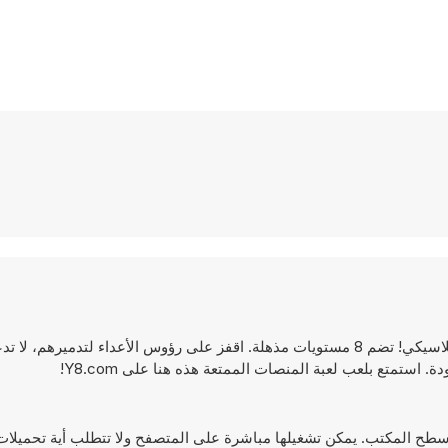
Super Frog هي لعبة منصات ممتازة. العب بأسلوب سوبر ماريو الكلاسيكي! تضم 8 مستويات مذهلة. اقفز على رؤوس الأعداء ل