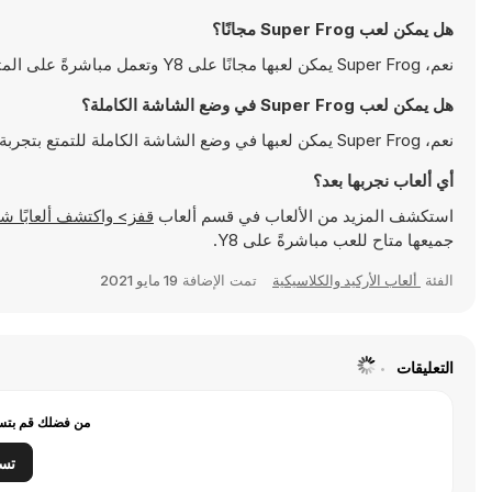
هل يمكن لعب Super Frog مجانًا؟
نعم، Super Frog يمكن لعبها مجانًا على Y8 وتعمل مباشرةً على المتصفح
هل يمكن لعب Super Frog في وضع الشاشة الكاملة؟
نعم، Super Frog يمكن لعبها في وضع الشاشة الكاملة للتمتع بتجربة أكثر انغماسًا
أي ألعاب نجربها بعد؟
استكشف المزيد من الألعاب في قسم ألعاب
قفز> واكتشف ألعابًا شهيرة مثل
جميعها متاح للعب مباشرةً على Y8.
الفئة
ألعاب الأركيد والكلاسيكية
تمت الإضافة
19 مايو 2021
التعليقات
من فضلك قم بتسج
تس