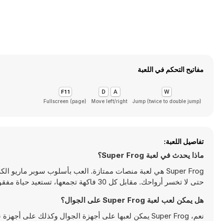
مفاتيح التحكم في اللعبة
Fullscreen (page)
Move left/right
Jump (twice to double jump)
تفاصيل اللعبة:
ماذا يحدث في لعبة Super Frog؟
حتى لا تخسر أرواحك. مقابل كل 30 فاكهة تجمعها، تستعيد حياة مفقودة. استمتع بلعب لعبة المنصات الممتعة هذه هنا على Y8.com!
هل يمكن لعب لعبة Super Frog على الجوال؟
نعم، Super Frog يمكن لعبها على أجهزة الجوال وكذلك على أجهزة سطح المكتب. يمكن تشغيلها مباشرة على المتصفح ولا تتطلب أية تحميلات