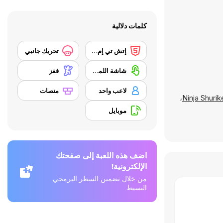
كلمات دلالية
إتش تي إم إل 5
تحريك جانبي
شاشة اللمس
قفز
لاعب واحد
منصات
،
Ninja Shurik
موبايل
اضف هذه اللعبة إلى صفحتك
الإلكترونية!
من خلال تضمين السطر البرمجي
البسيط