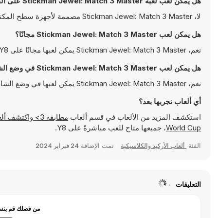
هل يمكن لعب لعبة Stickman Jewel: Match 3 Master على الجوال؟
لا، Stickman Jewel: Match 3 Master مصممة لأجهزة سطح المكتب فقط وتعمل بالشكل الأمثل على أجهزة الكمبيوتر باستخدام لوحة المفاتيح والفأرة
هل يمكن لعب Stickman Jewel: Match 3 Master مجانًا؟
نعم، Stickman Jewel: Match 3 Master يمكن لعبها مجانًا على Y8 وتعمل مباشرةً على المتصفح
هل يمكن لعب Stickman Jewel: Match 3 Master في وضع الشاشة الكاملة؟
نعم، Stickman Jewel: Match 3 Master يمكن لعبها في وضع الشاشة الكاملة للتمتع بتجربة أكثر انغماسًا
أي ألعاب نجربها بعد؟
استكشف المزيد من الألعاب في قسم ألعاب
مطابقة 3> واكتشف ألعابًا شهيرة مثل
World Cup
، جميعها متاح للعب مباشرةً على Y8.
الفئة
ألعاب الأركيد والكلاسيكية
تمت الإضافة
24 فبراير 2024
التعليقات
من فضلك قم بتسج