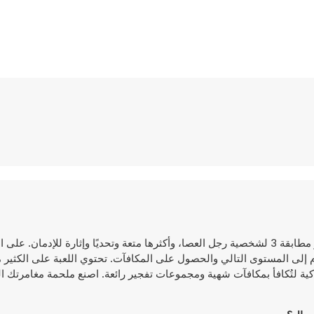
Stickman Jewel: Match 3 Master هي واحدة من أكبر ألعاب ألغاز مطابقة 3 لشخصية رجل العصا، وأكثرها متعة وتحديًا وإثارة للإد
دم إلى المستوى التالي والحصول على المكافآت. تحتوي اللعبة على الكثير
كير سريع وحركات مطابقة ذكية لتُكافأ بمكافآت شهية ومجموعات تفجير رائعة. اصنع ملحمة مغامر