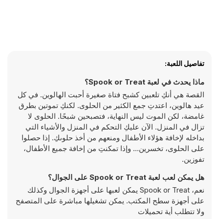
تفاصيل اللعبة:
ماذا يحدث في لعبة Spook or Treat؟
القصة هي أنكِ تلعبين كشبح فتاة صغيرة أحبت الهالوين. في كل
عيد هالوين، اعتدتِ جمع الكثير من الحلوى. لكنكِ تموتين بطرق
غامضة، لكن الموت ليس النهاية، فتصبحين شبحًا. الحلوى لا
تزال في المنزل. الآن عليكِ التحكم في المنزل والأشياء التي
بداخله لإخافة هؤلاء الأطفال ومنعهم من أخذ حلوىكِ. إذا حصلوا
على الحلوى، تخسرين… وإذا تمكنتِ من إخافة جميع الأطفال،
تفوزين.
هل يمكن لعب لعبة Spook or Treat على الجوال؟
نعم، Spook or Treat يمكن لعبها على أجهزة الجوال وكذلك
على أجهزة سطح المكتب. يمكن تشغيلها مباشرة على المتصفح
ولا تتطلب أية تحميلات