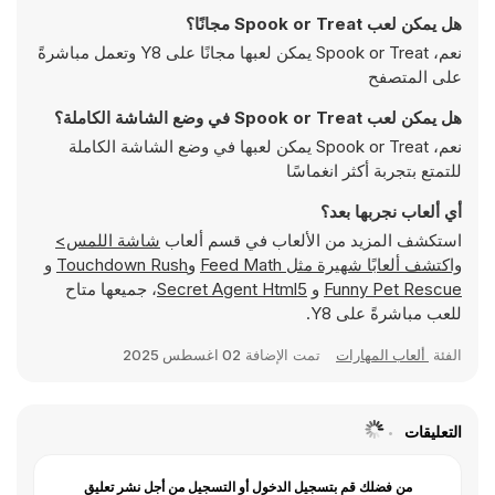
هل يمكن لعب Spook or Treat مجانًا؟
نعم، Spook or Treat يمكن لعبها مجانًا على Y8 وتعمل مباشرةً
على المتصفح
هل يمكن لعب Spook or Treat في وضع الشاشة الكاملة؟
نعم، Spook or Treat يمكن لعبها في وضع الشاشة الكاملة
للتمتع بتجربة أكثر انغماسًا
أي ألعاب نجربها بعد؟
استكشف المزيد من الألعاب في قسم ألعاب
شاشة اللمس>
واكتشف ألعابًا شهيرة مثل
Feed Math
و
Touchdown Rush
و
Funny Pet Rescue
و
Secret Agent Html5
، جميعها متاح
للعب مباشرةً على Y8.
الفئة
ألعاب المهارات
تمت الإضافة
02 اغسطس 2025
التعليقات
من فضلك قم بتسجيل الدخول أو التسجيل من أجل نشر تعليق