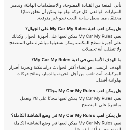
تأتي المتعة من القيادة المفتوحة، والاصطدامات الهائلة، وتدمير
السيارات الواقعي. كل حركة بهلوانية يمكن أن تخلق دمارًا
مختلفًا، مما يجعل ساحة اللعب تبدو غير متوقعة.
هل يمكن لعب لعبة My Car My Rules على الجوال؟
نعم، My Car My Rules يمكن لعبها على أجهزة الجوال وكذلك
على أجهزة سطح المكتب. يمكن تشغيلها مباشرة على المتصفح
ولا تتطلب أية تحميلات
ما الهدف الأساسي في لعبة My Car My Rules؟
الهدف الرئيسي هو إنشاء أكثر الحوادث دراماتيكية وتجربة أضرار
المركبات. أنت تلعب من أجل الحرية، والدمار، ونتائج حركات
بهلوانية أفضل.
هل يمكن لعب My Car My Rules مجانًا؟
نعم، My Car My Rules يمكن لعبها مجانًا على Y8 وتعمل
مباشرةً على المتصفح
هل يمكن لعب My Car My Rules في وضع الشاشة الكاملة؟
نعم، My Car My Rules يمكن لعبها في وضع الشاشة الكاملة
للتمتع بتجربة أكثر انغماسًا