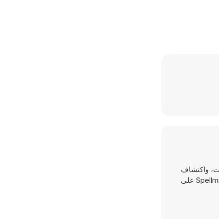
 والساحات، واكتشاف
الألغاز الكامنة في داخله. اختر الأثاث، واصنع تصميمات داخلية فريدة، وتابع قصة سابرينا السحرية المليئة بالمغامرات والشرارات! العب لعبة Spellmind على