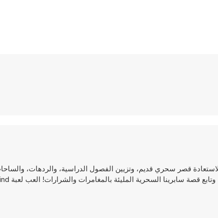
 مدرسة Spellmind للسحر! حل ألغاز مطابقة 3 ممتعة لاستعادة قصر سحري قديم، وتزيين الفصول الدراسية، والردهات،