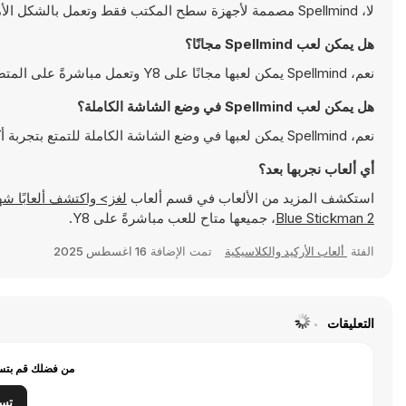
لا، Spellmind مصممة لأجهزة سطح المكتب فقط وتعمل بالشكل الأمثل على أجهزة الكمبيوتر باستخدام لوحة المفاتيح والفأرة
هل يمكن لعب Spellmind مجانًا؟
نعم، Spellmind يمكن لعبها مجانًا على Y8 وتعمل مباشرةً على المتصفح
هل يمكن لعب Spellmind في وضع الشاشة الكاملة؟
نعم، Spellmind يمكن لعبها في وضع الشاشة الكاملة للتمتع بتجربة أكثر انغماسًا
أي ألعاب نجربها بعد؟
استكشف المزيد من الألعاب في قسم ألعاب
لغز> واكتشف ألعابًا شهيرة مثل
Blue Stickman 2
، جميعها متاح للعب مباشرةً على Y8.
الفئة
ألعاب الأركيد والكلاسيكية
تمت الإضافة
16 اغسطس 2025
التعليقات
من فضلك قم بتسج
تس