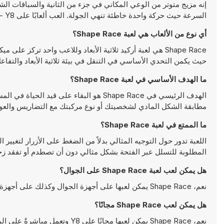
إنه مزيج متوتر من الوعي المكاني في جزء من الثانية والسباقات ال
السرعة حيث حركة واحدة خاطئة تنهي الجولة. العب ألعابًا على Y8 - أكبر منصة ألعاب HTML5 حديثة!
أي نوع من الألعاب هي لعبة Shape Race؟
Shape Race هي لعبة أركيد ثلاثية الأبعاد وللاعب واحد تركز
حيث يكمن التحدي الأساسي في التنقل في بيئة ثلاثية الأبعاد والتفا
ما الهدف الأساسي في لعبة Shape Race؟
الهدف الرئيسي في Shape Race هو البقاء 
مطابقة الشكل المادي لشخصيتك أو نوع مركبتك مع التضاريس والعوا
ما الممتع في لعبة Shape Race؟
اللعبة تدور حول التوجيه المثالي بدلاً من الضغط على الأزرار لتغيير
المطلوبة للتسلل عبر الفتحة بشكل مثالي دون أن تصطدم أو تفقد ز
هل يمكن لعب لعبة Shape Race على الجوال؟
نعم، Shape Race يمكن لعبها على أجهزة الجوال وكذلك على أجهزة سطح المكتب. يمكن تشغيلها مباشرة على المتصفح ولا تتطلب أية تحميلات
هل يمكن لعب Shape Race مجانًا؟
نعم، Shape Race يمكن لعبها مجانًا على Y8 وتعمل مباشرةً على المتصفح