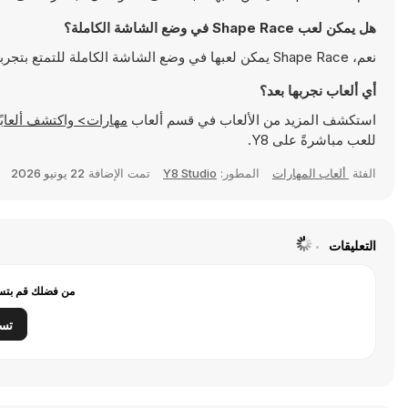
هل يمكن لعب Shape Race في وضع الشاشة الكاملة؟
نعم، Shape Race يمكن لعبها في وضع الشاشة الكاملة للتمتع بتجربة أكثر انغماسًا
أي ألعاب نجربها بعد؟
استكشف المزيد من الألعاب في قسم ألعاب
مهارات> واكتشف ألعابًا شهيرة مثل
للعب مباشرةً على Y8.
الفئة
ألعاب المهارات
المطور:
Y8 Studio
تمت الإضافة
22 يونيو 2026
التعليقات
من فضلك قم بتسج
تس