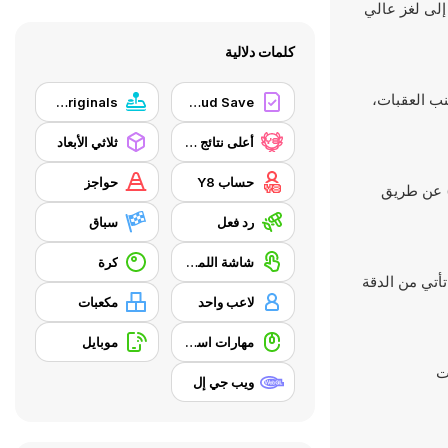
إلى لغز عالي
كلمات دلالية
جنب العقبات،
Y8 Originals
Y8 Cloud Save
أعلى نتائج Y8
ثلاثي الأبعاد
حساب Y8
حواجز
توى) عن طريق
رد فعل
سباق
شاشة اللمس
كرة
تأتي من الدقة
لاعب واحد
مكعبات
مهارات استخدام الفأرة
موبايل
ويب جي إل