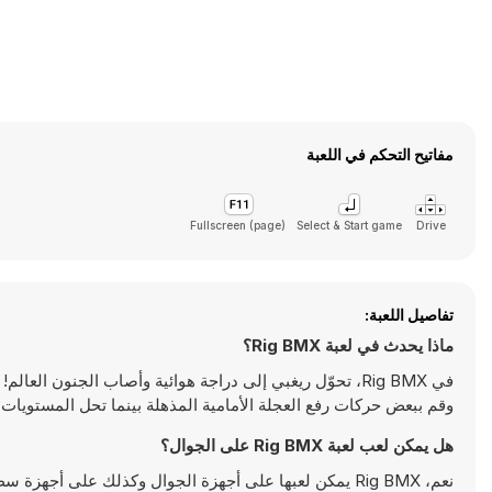
مفاتيح التحكم في اللعبة
Fullscreen (page)
Select & Start game
Drive
تفاصيل اللعبة:
ماذا يحدث في لعبة Rig BMX؟
في Rig BMX، تحوّل ريغبي إلى دراجة هوائية وأصاب الجنون 
وقم ببعض حركات رفع العجلة الأمامية المذهلة بينما تحل المستويات ال
هل يمكن لعب لعبة Rig BMX على الجوال؟
نعم، Rig BMX يمكن لعبها على أجهزة الجوال وكذلك على أجهزة سطح المكتب. يمكن تشغيلها مباشرة على المتصفح ولا تتطلب أية تحميلات