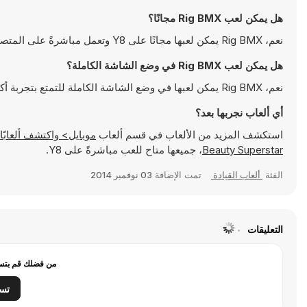
هل يمكن لعب Rig BMX مجانًا؟
نعم، Rig BMX يمكن لعبها مجانًا على Y8 وتعمل مباشرةً على المتصفح
هل يمكن لعب Rig BMX في وضع الشاشة الكاملة؟
نعم، Rig BMX يمكن لعبها في وضع الشاشة الكاملة للتمتع بتجربة أكثر انغماسًا
أي ألعاب نجربها بعد؟
استكشف المزيد من الألعاب في قسم ألعاب
موبايل> واكتشف ألعابًا شهيرة مثل
Beauty Superstar
، جميعها متاح للعب مباشرةً على Y8.
الفئة
ألعاب القيادة
تمت الإضافة
03 نوفمبر 2014
التعليقات
من فضلك قم بتسج
تس