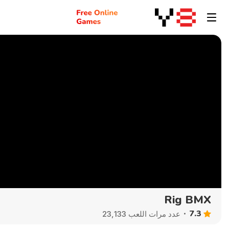
Rig BMX
7.3
عدد مرات اللعب 23,133