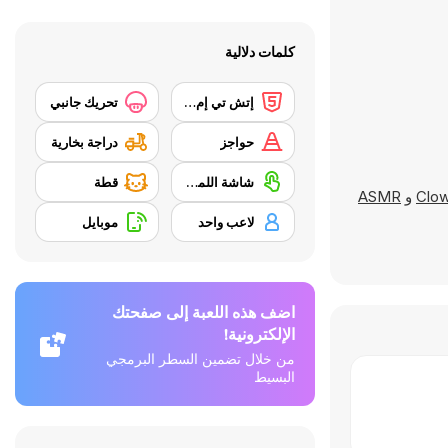
كلمات دلالية
إتش تي إم إل 5
تحريك جانبي
حواجز
دراجة بخارية
شاشة اللمس
قطة
Clow
و
ASMR
لاعب واحد
موبايل
اضف هذه اللعبة إلى صفحتك
الإلكترونية!
من خلال تضمين السطر البرمجي
البسيط