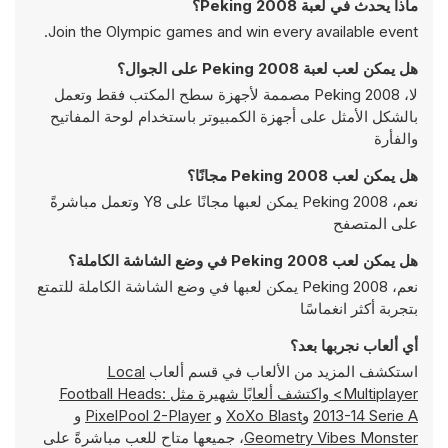
ماذا يحدث في لعبة Peking 2008؟
Join the Olympic games and win every available event.
هل يمكن لعب لعبة Peking 2008 على الجوال؟
لا، Peking 2008 مصممة لأجهزة سطح المكتب فقط وتعمل
بالشكل الأمثل على أجهزة الكمبيوتر باستخدام لوحة المفاتيح
والفأرة
هل يمكن لعب Peking 2008 مجانًا؟
نعم، Peking 2008 يمكن لعبها مجانًا على Y8 وتعمل مباشرةً
على المتصفح
هل يمكن لعب Peking 2008 في وضع الشاشة الكاملة؟
نعم، Peking 2008 يمكن لعبها في وضع الشاشة الكاملة للتمتع
بتجربة أكثر انغماسًا
أي ألعاب نجربها بعد؟
استكشف المزيد من الألعاب في قسم ألعاب
Local
Multiplayer> واكتشف ألعابًا شهيرة مثل
Football Heads:
2013-14 Serie A
و
XoXo Blast
و
PixelPool 2-Player
و
Geometry Vibes Monster
، جميعها متاح للعب مباشرةً على