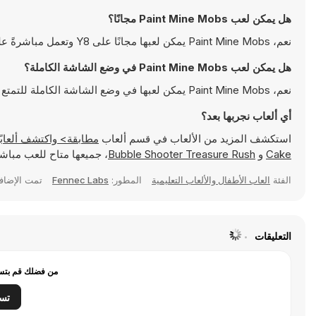
هل يمكن لعب Paint Mine Mobs مجانًا؟
نعم، Paint Mine Mobs يمكن لعبها مجانًا على Y8 وتعمل مباشرةً على المتصفح
هل يمكن لعب Paint Mine Mobs في وضع الشاشة الكاملة؟
نعم، Paint Mine Mobs يمكن لعبها في وضع الشاشة الكاملة للتمتع بتجربة أكثر انغماسًا
أي ألعاب نجربها بعد؟
استكشف المزيد من الألعاب في قسم ألعاب
مطابقة> واكتشف ألعابًا شهيرة مثل
Cake
و
Bubble Shooter Treasure Rush
، جميعها متاح للعب مباشرةً
الفئة
العاب الأطفال والألعاب التعليمية
المطور:
Fennec Labs
تمت الإضاف
التعليقات
من فضلك قم بتسج
تس