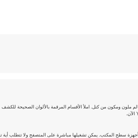
أحداثها في عالم ملون ومكون من كتل. املأ الأقسام المرقمة بالألوان الصحيحة لل