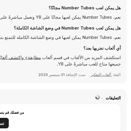
هل يمكن لعب Number Tubes مجانًا؟
نعم، Number Tubes يمكن لعبها مجانًا على Y8 وتعمل مباشرةً على المتصفح
هل يمكن لعب Number Tubes في وضع الشاشة الكاملة؟
نعم، Number Tubes يمكن لعبها في وضع الشاشة الكاملة للتمتع بتجربة أكثر انغماسًا
أي ألعاب نجربها بعد؟
استكشف المزيد من الألعاب في قسم ألعاب
مطابقة> واكتشف ألعابًا شهيرة مثل
جميعها متاح للعب مباشرةً على Y8.
الفئة
ألعاب التفكير
تمت الإضافة
21 سبتمبر 2025
التعليقات
من فضلك قم بتسج
تس