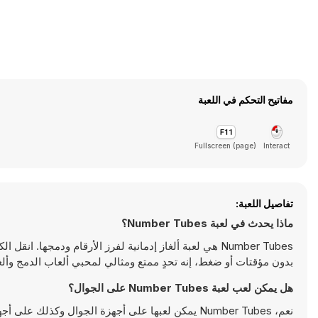
مفاتيح التحكم في اللعبة
Fullscreen (page)
Interact
تفاصيل اللعبة:
ماذا يحدث في لعبة Number Tubes؟
Number Tubes هي لعبة ألغاز إدمانية لفرز الأرقام ودمجها
بدون مؤقتات أو ضغط، إنه تحدٍ ممتع ومثالي لمحبي ألعاب الدمج وألغاز المنطق الرقمية.
هل يمكن لعب لعبة Number Tubes على الجوال؟
نعم، Number Tubes يمكن لعبها على أجهزة الجوال وكذلك على أجهزة سطح المكتب. يمكن تشغيلها مباشرة على المتصفح ولا تتطلب أية تحميلات