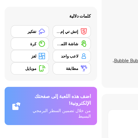
كلمات دلالية
إتش تي إم إل 5
تفكير
شاشة اللمس
كرة
لاعب واحد
لغز
،
Bubble Bub
مطابقة
موبايل
اضف هذه اللعبة إلى صفحتك
الإلكترونية!
من خلال تضمين السطر البرمجي
البسيط