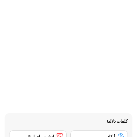
كلمات دلالية
أركاد
إتش تي إم إل 5