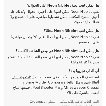
هل يمكن لعب لعبة Neon Nibblet على الجوال؟
نعم، Neon Nibblet يمكن لعبها على أجهزة الجوال وكذلك على
أجهزة سطح المكتب. يمكن تشغيلها مباشرة على المتصفح ولا
تتطلب أية تحميلات
هل يمكن لعب Neon Nibblet مجانًا؟
نعم، Neon Nibblet يمكن لعبها مجانًا على Y8 وتعمل مباشرةً
على المتصفح
هل يمكن لعب Neon Nibblet في وضع الشاشة الكاملة؟
نعم، Neon Nibblet يمكن لعبها في وضع الشاشة الكاملة للتمتع
بتجربة أكثر انغماسًا
أي ألعاب نجربها بعد؟
استكشف المزيد من الألعاب في قسم ألعاب
أركاد> واكتشف
ألعابًا شهيرة مثل
Jelly
و
Slime Murder Company
و
Minesweeper Classic
و
Pool Shooter Pro
، جميعها متاح
للعب مباشرةً على Y8.
الفئة
ألعاب الأركيد والكلاسيكية
المطور:
Zygomatic