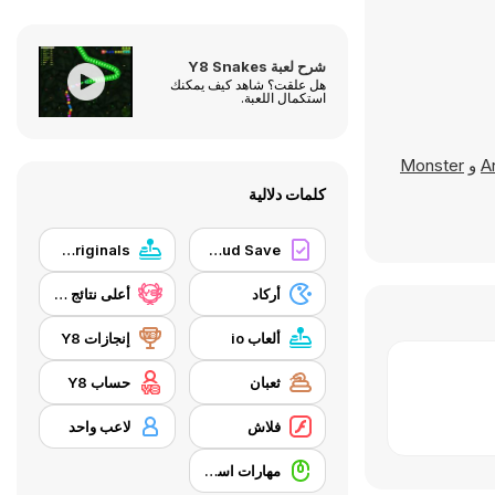
شرح لعبة Y8 Snakes
هل علقت؟ شاهد كيف يمكنك
استكمال اللعبة.
A
و
Monster
كلمات دلالية
Y8 Originals
Y8 Cloud Save
أركاد
أعلى نتائج Y8
ألعاب io
إنجازات Y8
ثعبان
حساب Y8
فلاش
لاعب واحد
مهارات استخدام الفأرة