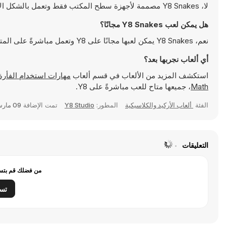
لا، Y8 Snakes مصممة لأجهزة سطح المكتب فقط وتعمل بالشكل الأمثل على أجهزة الكمبيوتر باستخدام لوحة المفاتيح والفأرة
هل يمكن لعب Y8 Snakes مجانًا؟
نعم، Y8 Snakes يمكن لعبها مجانًا على Y8 وتعمل مباشرةً على المتصفح
أي ألعاب نجربها بعد؟
استكشف المزيد من الألعاب في قسم ألعاب
مهارات استخدام الفأرة> واكتشف ألعابًا شهير
Math
، جميعها متاح للعب مباشرةً على Y8.
الفئة
ألعاب الأركيد والكلاسيكية
المطور:
Y8 Studio
تمت الإضافة
09 مارس 2017
التعليقات
من فضلك قم بتسج
تس