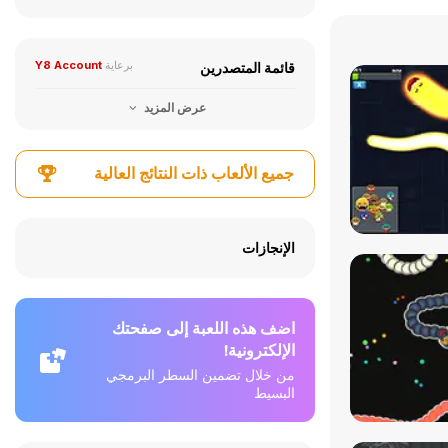
برعاية
Y8 Account
قائمة المتصدرين
عرض المزيد
جميع الألعاب ذات النتائج العالية
الإنجازات
اضف هذه اللعبة إلى صفحتك
الإلكترونية!
من خلال تضمين السطر البرمجي
البسيط