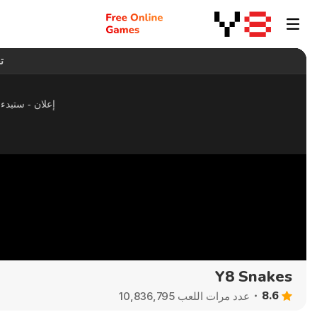
Y8 Snakes
8.6
عدد مرات اللعب 10,836,795