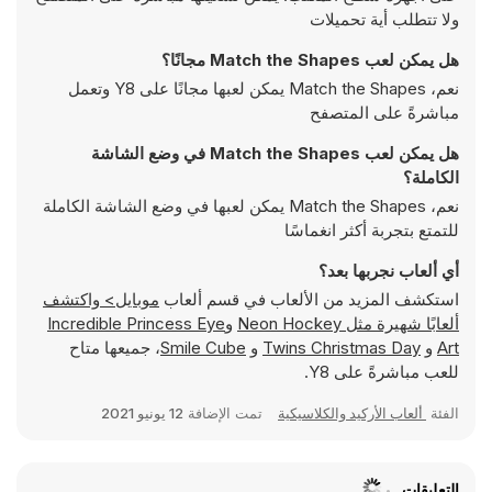
ولا تتطلب أية تحميلات
هل يمكن لعب Match the Shapes مجانًا؟
نعم، Match the Shapes يمكن لعبها مجانًا على Y8 وتعمل
مباشرةً على المتصفح
هل يمكن لعب Match the Shapes في وضع الشاشة
الكاملة؟
نعم، Match the Shapes يمكن لعبها في وضع الشاشة الكاملة
للتمتع بتجربة أكثر انغماسًا
أي ألعاب نجربها بعد؟
استكشف المزيد من الألعاب في قسم ألعاب
موبايل> واكتشف
ألعابًا شهيرة مثل
Neon Hockey
و
Incredible Princess Eye
Art
و
Twins Christmas Day
و
Smile Cube
، جميعها متاح
للعب مباشرةً على Y8.
الفئة
ألعاب الأركيد والكلاسيكية
تمت الإضافة
12 يونيو 2021
التعليقات