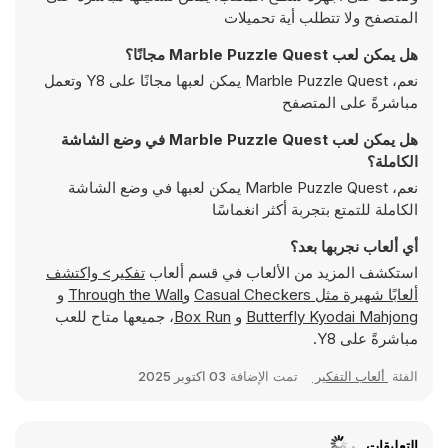
المتصفح ولا تتطلب أية تحميلات
هل يمكن لعب Marble Puzzle Quest مجانًا؟
نعم، Marble Puzzle Quest يمكن لعبها مجانًا على Y8 وتعمل
مباشرةً على المتصفح
هل يمكن لعب Marble Puzzle Quest في وضع الشاشة
الكاملة؟
نعم، Marble Puzzle Quest يمكن لعبها في وضع الشاشة
الكاملة للتمتع بتجربة أكثر انغماسًا
أي ألعاب نجربها بعد؟
استكشف المزيد من الألعاب في قسم ألعاب
تفكير> واكتشف
ألعابًا شهيرة مثل
Casual Checkers
و
Through the Wall
و
Butterfly Kyodai Mahjong
و
Box Run
، جميعها متاح للعب
مباشرةً على Y8.
الفئة
ألعاب التفكير
تمت الإضافة
03 اكتوبر 2025
التعليقات