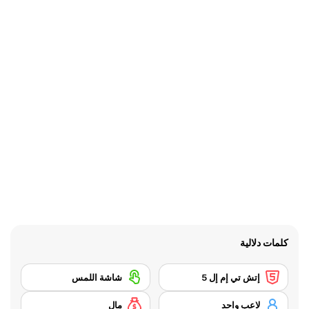
كلمات دلالية
إتش تي إم إل 5
شاشة اللمس
لاعب واحد
مال