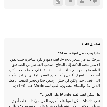
1
تفاصيل اللعبة:
ماذا يحدث في لعبة Maido؟
مرحبًا بك في متجر Maido، لعبة دمج وإدارة ساحرة حيث تقود
الاستراتيجية الذكية إلى النجاح. اسحب العناصر من الصناديق
الغامضة وادمجها لإنشاء سلع ذات قيمة أعلى. كلما دمجت أكثر،
أصبحت عناصرك أفضل وأندر. حدد السعر المثالي لزيادة الأرباح
إلى أقصى حد، ولكن كن حذرًا. رخيص جدًا وتخسر الذهب، باهظ
الثمن جدًا والعملاء يبتعدون. العب لعبة Maido على Y8 الآن.
هل يمكن لعب لعبة Maido على الجوال؟
نعم، Maido يمكن لعبها على أجهزة الجوال وكذلك على أجهزة
سطح المكتب. يمكن تشغيلها مباشرة على المتصفح ولا تتطلب