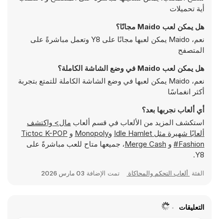
أية تحميلات
هل يمكن لعب Maido مجانًا؟
نعم، Maido يمكن لعبها مجانًا على Y8 وتعمل مباشرةً على
المتصفح
هل يمكن لعب Maido في وضع الشاشة الكاملة؟
نعم، Maido يمكن لعبها في وضع الشاشة الكاملة للتمتع بتجربة
أكثر انغماسًا
أي ألعاب نجربها بعد؟
استكشف المزيد من الألعاب في قسم ألعاب
مال> واكتشف
ألعابًا شهيرة مثل
Idle Hamlet
و
Monopoly
و
Tictoc K-POP
#Fashion
و
Merge Cash
، جميعها متاح للعب مباشرةً على
Y8.
الفئة
ألعاب التحكم والمحاكاة
تمت الإضافة
03 مارس 2026
التعليقات