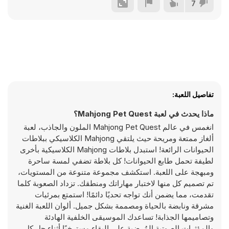
7
تفاصيل اللعبة:
ماذا يحدث في لعبة Mahjong Pet Quest؟
انغمس في عالم Mahjong Pet Quest الملون والجاذب، لعبة
ألغاز ممتعة ومريحة حيث يلتقي Mahjong الكلاسيكي ببلاطات
الحيوانات الرائعة! استبدل بلاطات Mahjong الكلاسيكية بأخرى
لطيفة تحمل طابع الحيوانات! كل بلاطة تضفي لمسة ساحرة
ومبهجة على اللعبة. استكشف مجموعة متنوعة من المستويات،
تم تصميم كل منها لاختبار مهاراتك ومنطقك. تزداد الصعوبة كلما
تقدمت، مما يضمن أنك تواجه تحديًا دائمًا! استمتع بمرئيات
مشرقة ونابضة بالحياة ومصممة بشكل جميل. ألوان اللعبة الغنية
وتصاميمها الجذابة! تساعدك الموسيقى الخلفية الهادئة
والمؤثرات الصوتية المُرضية على البقاء مسترخيًا أثناء حل كل