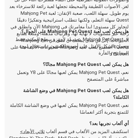
لغز. الأصوات اللطيفة والمحيطة تجعلها لعبة رائعة للاسترخاء بعد
يوم طويل. سهلة اللعب، صعبة الإتقان: لعبة Mahjong Pet
Quest سهلة التعلم، ولكنها تتطلب استراتيجية وتفكيرًا دقيقًا
لتجاوز كل مستوى! ابدأ مغامرتك في Mahjong الآن وانطلق في
هل يمكن لعب لعبة Mahjong Pet Quest على الجوال؟
رحلة عبر مستويات لا نهاية لها، ومرئيات مذهلة، ومتعة بطابع
لا، Mahjong Pet Quest مصممة لأجهزة سطح المكتب فقط
الحيوانات! إلى أي مدى يمكنك أن تصل في Mahjong Pet
وتعمل بالشكل الأمثل على أجهزة الكمبيوتر باستخدام لوحة
Quest؟ استمتع بلعب لعبة Mahjong للحيوانات الأليفة هنا على
المفاتيح والفأرة
Y8.com!
هل يمكن لعب Mahjong Pet Quest مجانًا؟
نعم، Mahjong Pet Quest يمكن لعبها مجانًا على Y8 وتعمل
مباشرةً على المتصفح
هل يمكن لعب Mahjong Pet Quest في وضع الشاشة
الكاملة؟
نعم، Mahjong Pet Quest يمكن لعبها في وضع الشاشة الكاملة
للتمتع بتجربة أكثر انغماسًا
أي ألعاب نجربها بعد؟
استكشف المزيد من الألعاب في قسم ألعاب
ثلاثي الأبعاد>