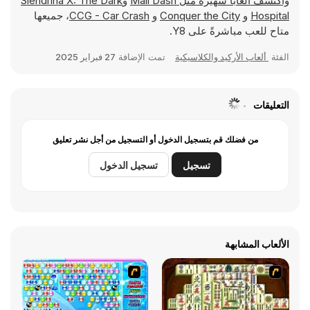
واكتشف ألعابًا شهيرة مثل
Mall Dash
و
Slendrina X: The Dark
Hospital
و
Conquer the City
و
CCG - Car Crash
، جميعها
متاح للعب مباشرةً على Y8.
الفئة
ألعاب الأركيد والكلاسيكية
تمت الإضافة
27 فبراير 2025
التعليقات
من فضلك قم بتسجيل الدخول أو التسجيل من أجل نشر تعليق
تسجيل
تسجيل الدخول
الألعاب المشابهة