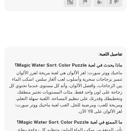
2
تفاصيل اللعبة:
ماذا يحدث في لعبة Magic Water Sort: Color Puzzle؟
ماجيك ووتر سورت: لغز الألوان هي لعبة مريحة لفرز الألوان
تتميز بزجاجات سحرية وأسلوب لعب ألغاز سلس. اسكب الماء
بين الزجاجات، وافصل الألوان، وأنهِ كل مستوى عندما تحتوي كل
زجاجة على لون واحد فقط. مئات المستويات تختبر منطقك
وتخطيطك وقدرتك على تنظيم المساحة. اللعبة سهلة التعلم،
ومريحة للعب، ومرضية للحل. العب لعبة ماجيك ووتر سورت:
لغز الألوان على Y8 الآن.
ما الممتع في لعبة Magic Water Sort: Color Puzzle؟
تأتي المتعة من سكب الماء الملون وتنظيم كل زجاجة ببطء.