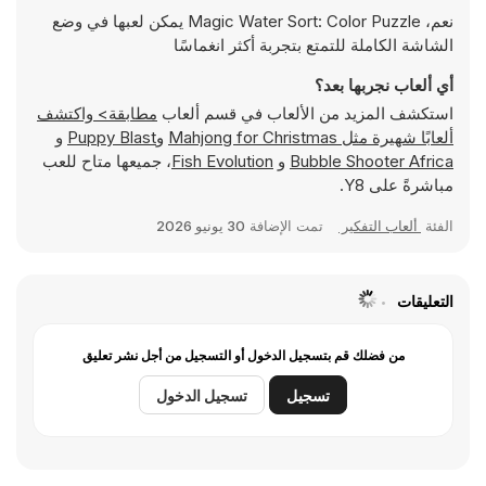
نعم، Magic Water Sort: Color Puzzle يمكن لعبها في وضع
الشاشة الكاملة للتمتع بتجربة أكثر انغماسًا
أي ألعاب نجربها بعد؟
استكشف المزيد من الألعاب في قسم ألعاب
مطابقة> واكتشف
ألعابًا شهيرة مثل
Mahjong for Christmas
و
Puppy Blast
و
Bubble Shooter Africa
و
Fish Evolution
، جميعها متاح للعب
مباشرةً على Y8.
الفئة
ألعاب التفكير
تمت الإضافة
30 يونيو 2026
التعليقات
من فضلك قم بتسجيل الدخول أو التسجيل من أجل نشر تعليق
تسجيل
تسجيل الدخول