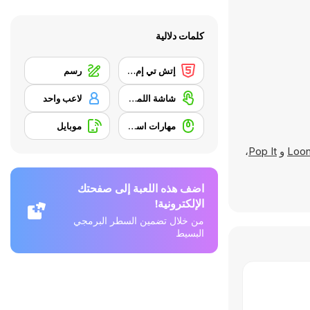
كلمات دلالية
إتش تي إم إل 5
رسم
شاشة اللمس
لاعب واحد
مهارات استخدام الفأرة
موبايل
Loon
و
Pop It
،
اضف هذه اللعبة إلى صفحتك
الإلكترونية!
من خلال تضمين السطر البرمجي
البسيط