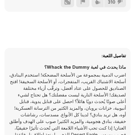
310
تفاصيل اللعبة:
ماذا يحدث في لعبة Whack the Dummy؟
اضرب الدمية بمجموعة من الأسلحة المضحكة! استخدم البنادق،
أسلحة الاشتباك القريب، المتفجرات، أو الأسلحة السخيفة! افتح
الصناديق للحصول على عتاد أفضل، وترقّب أزياء مختلفة
لصديقك! الأسلحة النارية ليست مفضلتك؟ هل تحتاج لشيء
أعلى صوتًا يُحدث دويًا هائلاً؟ احصل على قنابل يدوية، قنابل
أنبوبية، خزانات بروبان، والمزيد الكثير من الترسانة العسكرية!
أوه، هل تريد بنادق؟ لدينا كل الأنواع. مسدسات، رشاشات
خفيفة، بنادق هجومية، والمزيد الكثير! صوب على الهدف وأطلق
العنان! إذا كنت تحب الأشياء اللامعة التي تُحدث تأثيرًا حقيقيًا،
فجرب مسدس Desert Eagle الذهبي لمتعة إطلاق نار فائقة!