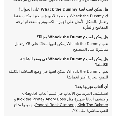
هل يمكن لعب لعبة Whack the Dummy على الجوال؟
لا، Whack the Dummy مصممة لأجهزة سطح المكتب فقط
وتعمل بالشكل الأمثل على أجهزة الكمبيوتر باستخدام لوحة
المفاتيح والفأرة
هل يمكن لعب Whack the Dummy مجانًا؟
نعم، Whack the Dummy يمكن لعبها مجانًا على Y8 وتعمل
مباشرةً على المتصفح
هل يمكن لعب Whack the Dummy في وضع الشاشة
الكاملة؟
نعم، Whack the Dummy يمكن لعبها في وضع الشاشة الكاملة
للتمتع بتجربة أكثر انغماسًا
أي ألعاب نجربها بعد؟
استكشف المزيد من الألعاب في قسم ألعاب
Ragdoll>
واكتشف ألعابًا شهيرة مثل
Angry Boss
و
Kick the Pirate
و
Kick The Dahmer
و
Ragdoll Rock Climber
، جميعها متاح
للعب مباشرةً على Y8.