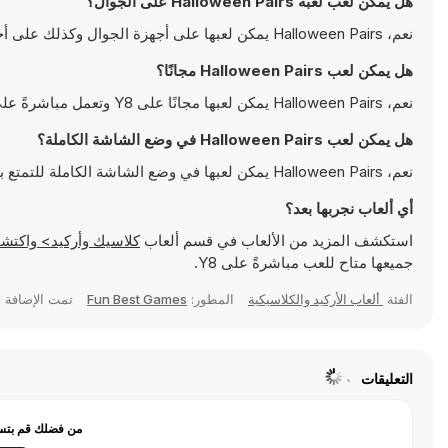
هل يمكن لعب لعبة Halloween Pairs على الجوال؟
نعم، Halloween Pairs يمكن لعبها على أجهزة الجوال وكذلك على أجهزة سطح المكتب. يمكن تشغيلها مباشرة على المتصفح ولا تتطلب أية تحميلات
هل يمكن لعب Halloween Pairs مجانًا؟
نعم، Halloween Pairs يمكن لعبها مجانًا على Y8 وتعمل مباشرةً على المتصفح
هل يمكن لعب Halloween Pairs في وضع الشاشة الكاملة؟
نعم، Halloween Pairs يمكن لعبها في وضع الشاشة الكاملة للتمتع بتجربة أكثر انغماسًا
أي ألعاب نجربها بعد؟
استكشف المزيد من الألعاب في قسم ألعاب
كلاسيك وأركيد> واكتشف ألعابًا شهيرة مثل
جميعها متاح للعب مباشرةً على Y8.
الفئة
ألعاب الأركيد والكلاسيكية
المطور:
Fun Best Games
تمت الإضافة
9
التعليقات
من فضلك قم بتسج