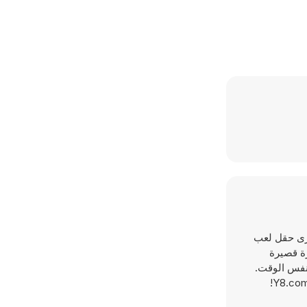
 سترى حقل لعب
رة قصيرة
 نفس الوقت.