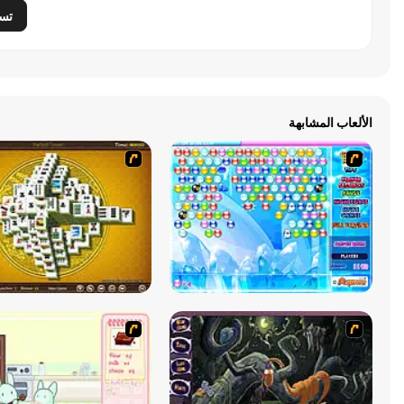
تس
الألعاب المشابهة