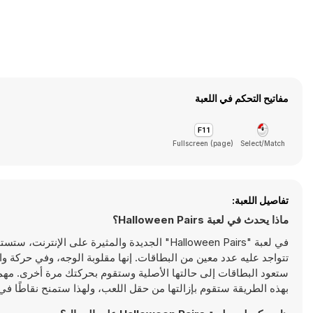
مفاتيح التحكم في اللعبة
Fullscreen (page)
Select/Match
تفاصيل اللعبة:
ماذا يحدث في لعبة Halloween Pairs؟
في لعبة "Halloween Pairs" الجديدة والمثيرة 
تتواجد عليه عدد معين من البطاقات. إنها مقلوبة الوجه، وفي حركة وا
ستعود البطاقات إلى حالتها الأصلية وستقوم بحركتك مرة أخرى. مهم
بهذه الطريقة ستقوم بإزالتها من حقل اللعب، ولهذا ستمنح نقاطًا في لعبة "Halloween Pairs". استمتع بلعب لعبة ذاكرة الهالوين هذه ه