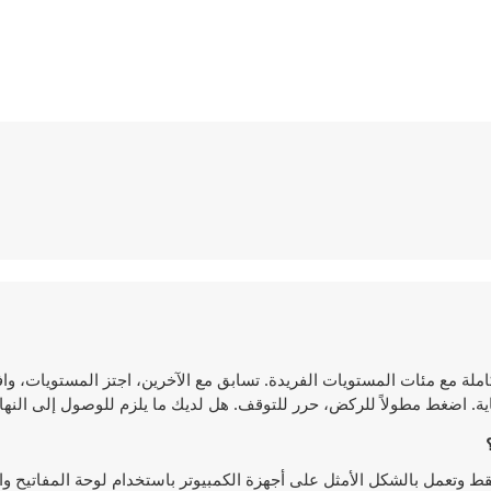
Fun Ra. استمتع بتجربة باركور كاملة مع مئات المستويات الفريدة. تسابق مع الآخرين، اجتز المستو
ة. اضغط مطولاً للركض، حرر للتوقف. هل لديك ما يلزم للوصول إلى النها