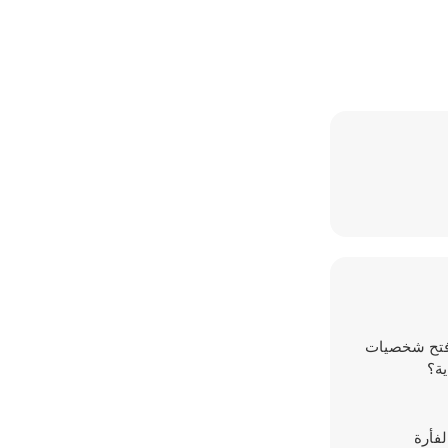
يات، وافتح شخصيات
ية؟