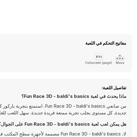
مفاتيح التحكم في اللعبة
Fullscreen (page)
Move
تفاصيل اللعبة:
ماذا يحدث في لعبة Fun Race 3D - baldi's basics؟
من صانعي ce 3D - baldi's basics
جديدة. كل مستوى يجلب تجربة ممتعة فريدة جديدة. سهل اللعب للغاي
هل يمكن لعب لعبة Fun Race 3D - baldi's basics على الجوال؟
لا، Fun Race 3D - baldi's basics مصممة لأجهزة سطح المكتب فقط وتعمل بالشكل الأمثل على أجهزة الكمبيوتر باستخدام لوحة المفاتيح والفأرة