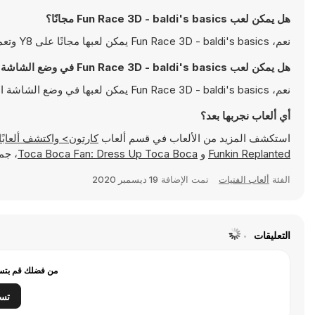
هل يمكن لعب Fun Race 3D - baldi's basics مجانًا؟
نعم، Fun Race 3D - baldi's basics يمكن لعبها مجانًا على Y8 وتعمل مباشرةً على المتصفح
هل يمكن لعب Fun Race 3D - baldi's basics في وضع الشاشة الكاملة؟
نعم، Fun Race 3D - baldi's basics يمكن لعبها في وضع الشاشة الكاملة للتمتع بتجربة أكثر انغماسًا
أي ألعاب نجربها بعد؟
استكشف المزيد من الألعاب في قسم ألعاب
كارتون> واكتشف ألعابًا شهيرة مثل
Funkin Replanted
و
Toca Boca Fan: Dress Up Toca Boca
، جمي
الفئة
ألعاب الفتيات
تمت الإضافة
19 ديسمبر 2020
التعليقات
من فضلك قم بتسج
تس