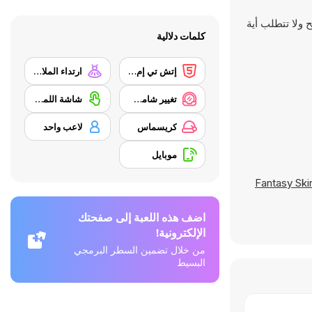
تصفح ولا تتطلب أية
كلمات دلالية
إتش تي إم إل 5
ارتداء الملابس
تغيير شامل/ مكياج
شاشة اللمس
كريسماس
لاعب واحد
موبايل
Fantasy Ski
اضف هذه اللعبة إلى صفحتك
الإلكترونية!
من خلال تضمين السطر البرمجي
البسيط