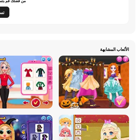
من فضلك قم بتسج
تس
الألعاب المشابهة