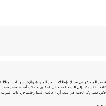
واء في موسم الأعياد هذا مع Fashionista: حفلة ليلة عيد الميلاد! زيني نفسكِ بإطلالات العيد المبهرة، والإكسسوارات ا
أناقة الكلاسيكية إلى البريق الاحتفالي، ابتكرِي إطلالات آسرة تجسد سحر ليل
فلي بنفسكِ! لأنه في Fashionista، كل إطلالة تحكي قصة وكل لحظة هي متعة أزياء خالصة. لتبدأ رحلتكِ في عالم الم