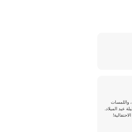
لمتلألئة، واللمسات
ة عيد الميلاد.
وضة الاحتفالية!