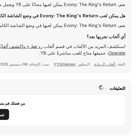
نعم، Evony: The King's Return يمكن لعبها مجانًا على Y8 وتعمل مباشرةً على المتصفح
هل يمكن لعب Evony: The King's Return في وضع الشاشة الكاملة؟
نعم، Evony: The King's Return يمكن لعبها في وضع الشاشة الكاملة للتمتع بتجربة أكثر انغماسًا
أي ألعاب نجربها بعد؟
استكشف المزيد من الألعاب في قسم ألعاب
رد فعل> واكتشف ألعابًا شهيرة مثل
Operate
، جميعها متاح للعب مباشرةً على Y8.
الفئة
ألعاب الرماية
المطور:
YYGGames
تمت الإضافة
06 ديسمبر 2025
التعليقات
من فضلك قم بتسج
تس