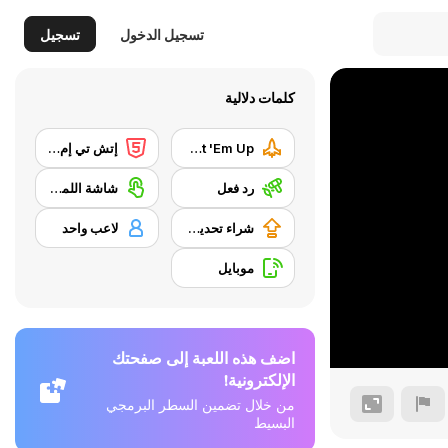
تسجيل الدخول
تسجيل
كلمات دلالية
Shoot 'Em Up
إتش تي إم إل 5
رد فعل
شاشة اللمس
شراء تحديث المعدات
لاعب واحد
موبايل
اضف هذه اللعبة إلى صفحتك
الإلكترونية!
من خلال تضمين السطر البرمجي
البسيط