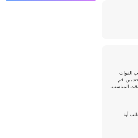
دريب القوات
حشيين. قم
لوقت المناسب،
تطلب أية