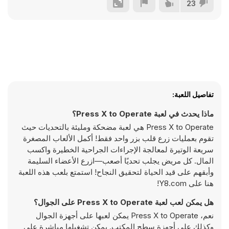
23
تفاصيل اللعبة:
ماذا يحدث في لعبة Press X to Operate؟
Press X to Operate هي لعبة مضحكة ومليئة بالتحديات حيث
تقوم بعمليات زرع قلب بزر واحد فقط! أكمل الألعاب المصغرة
سريعة الوتيرة لمعالجة الإجراءات الجراحية الخطيرة واكسب
المال. كل مريض يجلب تحديًا أصعب—ازرع الأعضاء السليمة
وأبقهم على قيد الحياة لتحقيق النجاح! استمتع بلعب هذه اللعبة
هنا على Y8.com!
هل يمكن لعب لعبة Press X to Operate على الجوال؟
نعم، Press X to Operate يمكن لعبها على أجهزة الجوال
وكذلك على أجهزة سطح المكتب. يمكن تشغيلها مباشرة على