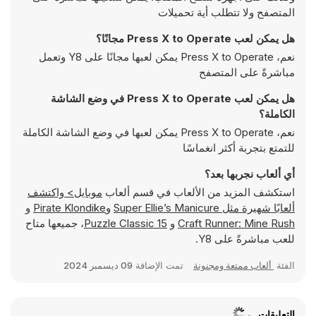
المتصفح ولا تتطلب أية تحميلات
هل يمكن لعب Press X to Operate مجانًا؟
نعم، Press X to Operate يمكن لعبها مجانًا على Y8 وتعمل
مباشرةً على المتصفح
هل يمكن لعب Press X to Operate في وضع الشاشة
الكاملة؟
نعم، Press X to Operate يمكن لعبها في وضع الشاشة الكاملة
للتمتع بتجربة أكثر انغماسًا
أي ألعاب نجربها بعد؟
استكشف المزيد من الألعاب في قسم ألعاب
موبايل> واكتشف
ألعابًا شهيرة مثل
Super Ellie’s Manicure
و
Pirate Klondike
و
Craft Runner: Mine Rush
و
15 Puzzle Classic
، جميعها متاح
للعب مباشرةً على Y8.
الفئة
ألعاب ممتعة ومجنونة
تمت الإضافة
09 ديسمبر 2024
التعليقات