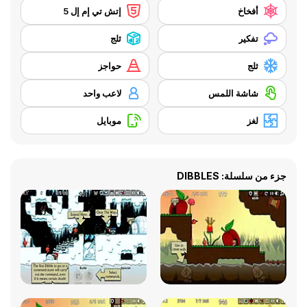
أفخاخ
إتش تي إم إل 5
تفكير
ثلج
ثلج
حواجز
شاشة اللمس
لاعب واحد
لغز
موبايل
جزء من سلسلة: DIBBLES