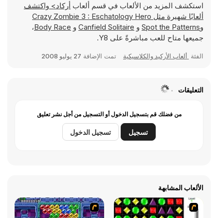
استكشف المزيد من الألعاب في قسم ألعاب
أركاد> واكتشف
ألعابًا شهيرة مثل
Crazy Zombie 3 : Eschatology Hero
و
Spot the Patterns
و
Canfield Solitaire
و
Body Race
،
جميعها متاح للعب مباشرةً على Y8.
الفئة
ألعاب الأركيد والكلاسيكية
تمت الإضافة
27 يوليو 2008
التعليقات
من فضلك قم بتسجيل الدخول أو التسجيل من أجل نشر تعليق
تسجيل
تسجيل الدخول
الألعاب المشابهة