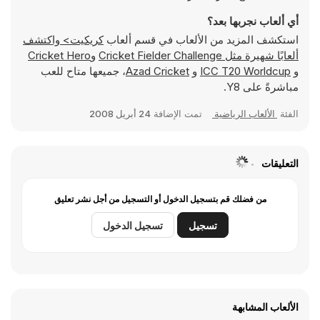
أي ألعاب نجربها بعد؟
استكشف المزيد من الألعاب في قسم ألعاب
كريكيت> واكتشف
ألعابًا شهيرة مثل
Cricket Fielder Challenge
و
Cricket Hero
و
ICC T20 Worldcup
و
Azad Cricket
، جميعها متاح للعب
مباشرةً على Y8.
الفئة
الألعاب الرياضية
تمت الإضافة
24 أبريل 2008
التعليقات
من فضلك قم بتسجيل الدخول أو التسجيل من أجل نشر تعليق
تسجيل
تسجيل الدخول
الألعاب المشابهة